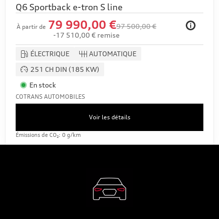
Q6 Sportback e-tron S line
79 990,00 €
i
97 500,00 €
À partir de
-17 510,00 € remise
ÉLECTRIQUE
AUTOMATIQUE
251 CH DIN (185 KW)
En stock
COTRANS AUTOMOBILES
Voir les détails
Émissions de CO₂: 0 g/km