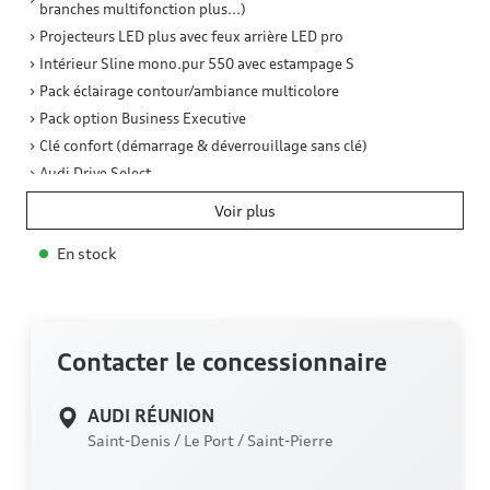
branches multifonction plus...)
Projecteurs LED plus avec feux arrière LED pro
Intérieur Sline mono.pur 550 avec estampage S
Pack éclairage contour/ambiance multicolore
Pack option Business Executive
Clé confort (démarrage & déverrouillage sans clé)
Audi Drive Select
Gris Chronos métallisée / Toit Noir
(+900,00 €)
Voir plus
Jantes en aluminium coulé Audi Sport 18
En stock
Contacter le concessionnaire
AUDI RÉUNION
Saint-Denis / Le Port / Saint-Pierre