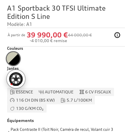
A1 Sportback 30 TFSI Ultimate
Edition S Line
Modèle: A1
39 990,00 €
44 000,00 €
i
À partir de
-4 010,00 € remise
Couleurs
Jantes
ESSENCE
AUTOMATIQUE
6 CV FISCAUX
116 CH DIN (85 KW)
5.7 L/100KM
130 G/KM CO₂
Équipements
Pack Contraste II (Toit Noir, Caméra de recul, Volant cuir 3