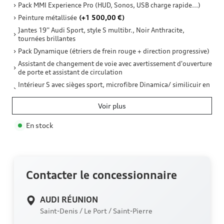
Pack MMI Experience Pro (HUD, Sonos, USB charge rapide...)
Peinture métallisée
(+1 500,00 €)
Jantes 19'' Audi Sport, style S multibr., Noir Anthracite,
tournées brillantes
Pack Dynamique (étriers de frein rouge + direction progressive)
Assistant de changement de voie avec avertissement d'ouverture
de porte et assistant de circulation
Intérieur S avec sièges sport, microfibre Dinamica/ similicuir en
Noir
Pack Esthétique Noir plus (avec anneaux noirs)
Voir plus
(+1 000,00 €)
Projecteurs LED plus avec feux arrière LED pro
En stock
Trains roulants sport pour jantes 19''
Boîtiers de rétroviseurs extérieurs noirs
Sièges avant à réglage électrique
Vitres arrière surteintées
Contacter le concessionnaire
Clé confort (déverrouillage et démarrage sans clé)
Assistant régulation des feux de route automatique
AUDI RÉUNION
Hayon à ouverture électrique
Saint-Denis / Le Port / Saint-Pierre