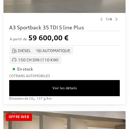
1/4
A3 Sportback 35 TDI S line Plus
59 600,00 €
À partir de
DIESEL
AUTOMATIQUE
150 CH DIN (110 KW)
En stock
COTRANS AUTOMOBILES
Voir les détails
Émissions de CO₂: 137 g/km
OFFRE WEB