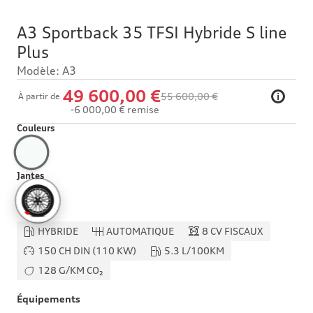
A3 Sportback 35 TFSI Hybride S line
Plus
Modèle: A3
49 600,00 €
55 600,00 €
i
À partir de
-6 000,00 € remise
Couleurs
Jantes
HYBRIDE
AUTOMATIQUE
8 CV FISCAUX
150 CH DIN (110 KW)
5.3 L/100KM
128 G/KM CO₂
Équipements